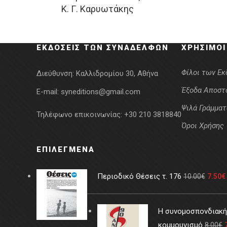
Κ. Γ. Καρυωτάκης
was:
τιμή
22.00€.
είναι:
19.80€.
ΕΚΔΌΣΕΙΣ ΤΩΝ ΣΥΝΑΔΈΛΦΩΝ
ΧΡΉΣΙΜΟΙ
Φίλοι των Ε
Διεύθυνση:
Καλλιδρομίου 30, Αθήνα
Έξοδα Αποστ
E-mail:
syneditions@gmail.com
Ψιλά Γράμματ
Τηλέφωνο επικοινωνίας:
+30 210 3818840
Όροι Χρήσης
ΕΠΙΛΕΓΜΈΝΑ
Περιοδικό Θέσεις τ. 176
10.00
€
7.50
€
Η συνομοσπονδιακή 
κομμουνισμό
8.00
€