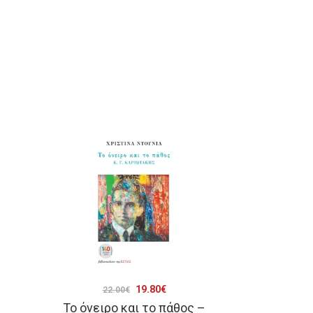
Original
Η
19.80
€
22.00
€
Το όνειρο και το πάθος –
price
τρέχουσα