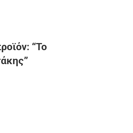
ροϊόν: “Το
τάκης”