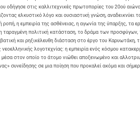
ου οδήγησε στις καλλιτεχνικές πρωτοπορίες του 20ού αιώνα
ζοντας ελκυστικό λόγο και ουσιαστική γνώση, αναδεικνύει τ
 ροπή, η εμπειρία της ασθένειας, η αγωνία της ύπαρξης, τα ε
 η ταραγμένη πολιτική κατάσταση, το δράμα των προσφύγων, 
μβατική και ρηξικέλευθη διάσταση στο έργο του Καρυωτάκη, 
ς νεοελληνικής λογοτεχνίας: η εμπειρία ενός κόσμου κατακε
 μέσα στον οποίο το άτομο νιώθει αποξενωμένο και αλλοτριω
ας» συνείδησης σε μια ποίηση που προκαλεί ακόμα και σήμερ