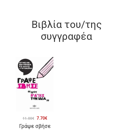
Βιβλία του/της
συγγραφέα
Original
Η
7.70
€
11.00
€
Γράψε σβήσε
price
τρέχουσα