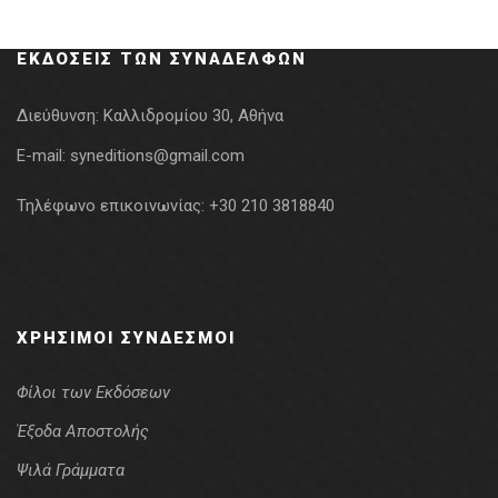
was:
τιμή
11.00€.
είναι:
ΕΚΔΌΣΕΙΣ ΤΩΝ ΣΥΝΑΔΈΛΦΩΝ
7.70€.
Διεύθυνση:
Καλλιδρομίου 30, Αθήνα
E-mail:
syneditions@gmail.com
Τηλέφωνο επικοινωνίας:
+30 210 3818840
ΧΡΉΣΙΜΟΙ ΣΎΝΔΕΣΜΟΙ
Φίλοι των Εκδόσεων
Έξοδα Αποστολής
Ψιλά Γράμματα