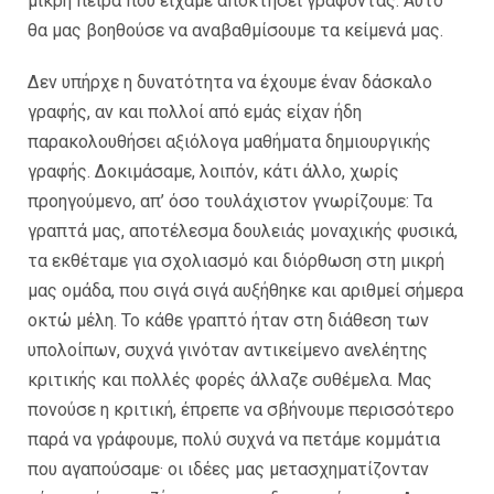
µικρή πείρα που είχαµε αποκτήσει γράφοντας. Αυτό
θα µας βοηθούσε να αναβαθµίσουµε τα κείµενά µας.
Δεν υπήρχε η δυνατότητα να έχουµε έναν δάσκαλο
γραφής, αν και πολλοί από εµάς είχαν ήδη
παρακολουθήσει αξιόλογα µαθήµατα δηµιουργικής
γραφής. Δοκιµάσαµε, λοιπόν, κάτι άλλο, χωρίς
προηγούµενο, απ’ όσο τουλάχιστον γνωρίζουµε: Τα
γραπτά µας, αποτέλεσµα δουλειάς µοναχικής φυσικά,
τα εκθέταµε για σχολιασµό και διόρθωση στη µικρή
µας οµάδα, που σιγά σιγά αυξήθηκε και αριθµεί σήµερα
οκτώ µέλη. Το κάθε γραπτό ήταν στη διάθεση των
υπολοίπων, συχνά γινόταν αντικείµενο ανελέητης
κριτικής και πολλές φορές άλλαζε συθέµελα. Μας
πονούσε η κριτική, έπρεπε να σβήνουµε περισσότερο
παρά να γράφουµε, πολύ συχνά να πετάµε κοµµάτια
που αγαπούσαµε· οι ιδέες µας µετασχηµατίζονταν