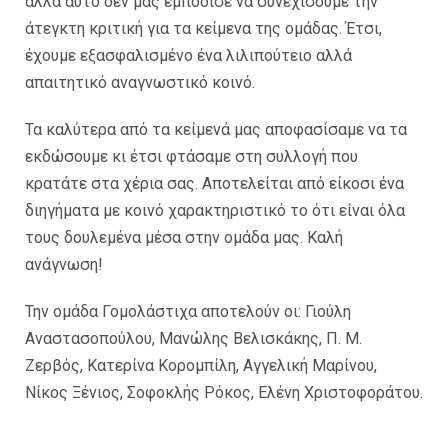
αλλά αυτό δεν µας εµπόδισε να συνεχίσουµε την
άτεγκτη κριτική για τα κείµενα της οµάδας. Έτσι,
έχουµε εξασφαλισµένο ένα λιλιπούτειο αλλά
απαιτητικό αναγνωστικό κοινό.
Τα καλύτερα από τα κείµενά µας αποφασίσαµε να τα
εκδώσουµε κι έτσι φτάσαµε στη συλλογή που
κρατάτε στα χέρια σας. Αποτελείται από είκοσι ένα
διηγήµατα µε κοινό χαρακτηριστικό το ότι είναι όλα
τους δουλεµένα μέσα στην οµάδα µας. Καλή
ανάγνωση!
Την ομάδα Γομολάστιχα αποτελούν οι: Γιούλη
Αναστασοπούλου, Μανώλης Βελισκάκης, Π. Μ.
Ζερβός, Κατερίνα Κοροµπίλη, Αγγελική Μαρίνου,
Νίκος Ξένιος, Σοφοκλής Ρόκος, Ελένη Χριστοφοράτου.