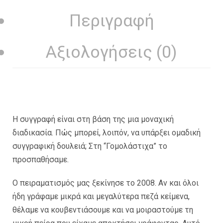
Περιγραφή
Αξιολογήσεις (0)
Η συγγραφή είναι στη βάση της µια µοναχική
διαδικασία. Πώς µπορεί, λοιπόν, να υπάρξει οµαδική
συγγραφική δουλειά; Στη “Γοµολάστιχα” το
προσπαθήσαµε.
Ο πειραµατισµός µας ξεκίνησε το 2008. Αν και όλοι
ήδη γράφαµε µικρά και µεγαλύτερα πεζά κείµενα,
θέλαµε να κουβεντιάσουµε και να µοιραστούµε τη