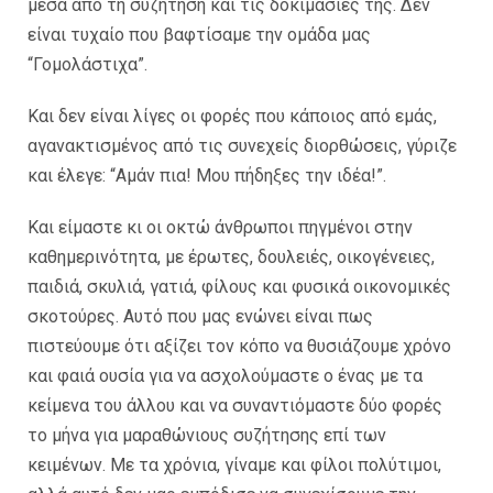
µέσα από τη συζήτηση και τις δοκιµασίες της. Δεν
είναι τυχαίο που βαφτίσαµε την οµάδα µας
“Γοµολάστιχα”.
Και δεν είναι λίγες οι φορές που κάποιος από εµάς,
αγανακτισµένος από τις συνεχείς διορθώσεις, γύριζε
και έλεγε: “Αµάν πια! Μου πήδηξες την ιδέα!”.
Και είµαστε κι οι οκτώ άνθρωποι πηγµένοι στην
καθηµερινότητα, µε έρωτες, δουλειές, οικογένειες,
παιδιά, σκυλιά, γατιά, φίλους και φυσικά οικονοµικές
σκοτούρες. Αυτό που µας ενώνει είναι πως
πιστεύουµε ότι αξίζει τον κόπο να θυσιάζουµε χρόνο
και φαιά ουσία για να ασχολούµαστε ο ένας µε τα
κείµενα του άλλου και να συναντιόµαστε δύο φορές
το µήνα για µαραθώνιους συζήτησης επί των
κειµένων. Με τα χρόνια, γίναµε και φίλοι πολύτιµοι,