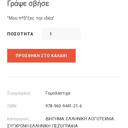
was:
τιμή
Γράψε σβήσε
11.00€.
είναι:
7.70€.
"Μου π*δ"ξες την ιδέα"
ΠΟΣΌΤΗΤΑ
ΠΡΟΣΘΉΚΗ ΣΤΟ ΚΑΛΆΘΙ
Συγγραφέας:
Γομολάστιχα
ISBN:
978-960-9441-21-6
Κατηγορίες:
ΔΙΗΓΗΜΑ
,
ΕΛΛΗΝΙΚΗ ΛΟΓΟΤΕΧΝΙΑ
,
ΣΥΓΧΡΟΝΗ ΕΛΛΗΝΙΚΗ ΠΕΖΟΓΡΑΦΙΑ