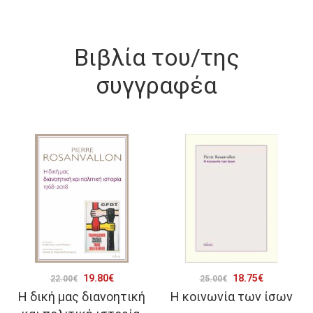
Βιβλία του/της
συγγραφέα
Original
Η
Original
Η
19.80
€
18.75
€
22.00
€
25.00
€
Η δική μας διανοητική
Η κοινωνία των ίσων
price
τρέχουσα
price
τρέχουσα