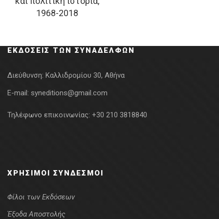
και πολιτική ιστορία,
was:
τιμή
was:
τιμή
1968-2018
22.00€.
είναι:
25.00€.
είναι:
19.80€.
18.75€.
ΕΚΔΌΣΕΙΣ ΤΩΝ ΣΥΝΑΔΈΛΦΩΝ
Διεύθυνση:
Καλλιδρομίου 30, Αθήνα
E-mail:
syneditions@gmail.com
Τηλέφωνο επικοινωνίας:
+30 210 3818840
ΧΡΉΣΙΜΟΙ ΣΎΝΔΕΣΜΟΙ
Φίλοι των Εκδόσεων
Έξοδα Αποστολής