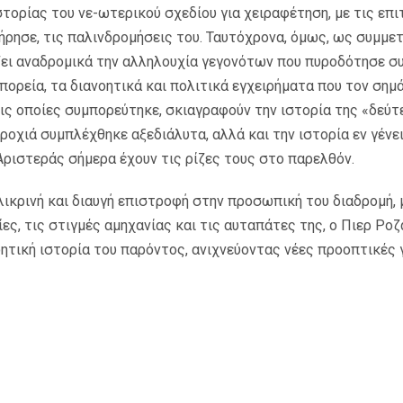
τορίας του νε-ωτερικού σχεδίου για χειραφέτηση, με τις επιτ
ήρησε, τις παλινδρομήσεις του. Ταυτόχρονα, όμως, ως συμμε
ζει αναδρομικά την αλληλουχία γεγονότων που πυροδότησε σ
πορεία, τα διανοητικά και πολιτικά εγχειρήματα που τον σημά
ς οποίες συμπορεύτηκε, σκιαγραφούν την ιστορία της «δεύτ
τροχιά συμπλέχθηκε αξεδιάλυτα, αλλά και την ιστορία εν γένε
 Αριστεράς σήμερα έχουν τις ρίζες τους στο παρελθόν.
λικρινή και διαυγή επιστροφή στην προσωπική του διαδρομή, μ
λίες, τις στιγμές αμηχανίας και τις αυταπάτες της, ο Πιερ Ρ
νοητική ιστορία του παρόντος, ανιχνεύοντας νέες προοπτικές 