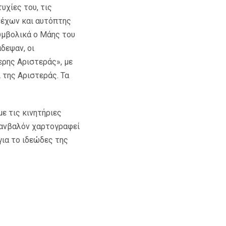
υχίες του, τις
τέχων και αυτόπτης
υμβολικά ο Μάης του
δεψαν, οι
ερης Αριστεράς», με
ι της Αριστεράς. Τα
ε τις κινητήριες
οζανβαλόν χαρτογραφεί
για το ιδεώδες της