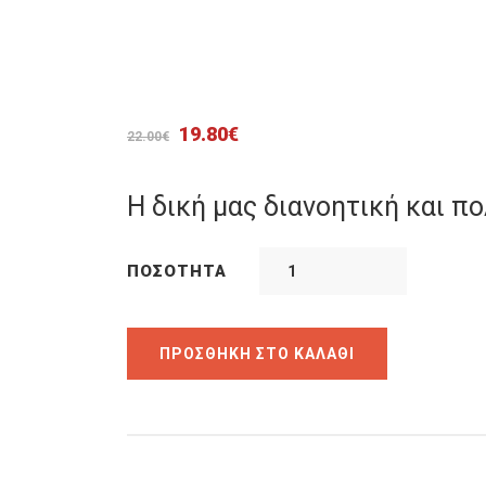
Original
Η
19.80
€
22.00
€
price
τρέχουσα
was:
τιμή
Η δική μας διανοητική και πο
22.00€.
είναι:
19.80€.
ΠΟΣΌΤΗΤΑ
ΠΡΟΣΘΉΚΗ ΣΤΟ ΚΑΛΆΘΙ