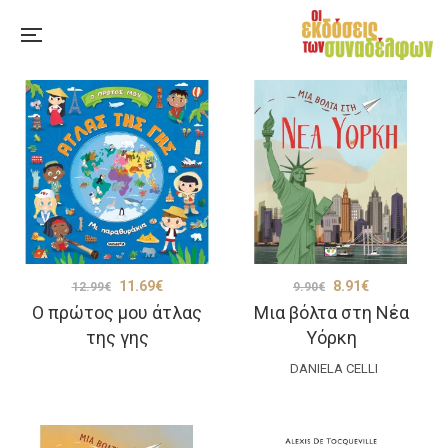
Original
Η
Original
Η
11.69
€
8.91
€
12.99
€
9.90
€
Ο πρώτος μου άτλας
Μια βόλτα στη Νέα
price
τρέχουσα
price
τρέχουσα
της γης
Υόρκη
was:
τιμή
was:
τιμή
12.99€.
είναι:
DANIELA CELLI
9.90€.
είναι:
11.69€.
8.91€.