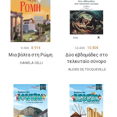
Original
Η
Original
Η
8.91
€
10.80
€
9.90
€
12.00
€
Μια βόλτα στη Ρώμη
Δύο εβδομάδες στο
price
τρέχουσα
price
τρέχουσα
τελευταίο σύνορο
was:
τιμή
was:
τιμή
DANIELA CELLI
9.90€.
είναι:
ALEXIS DE TOCQUEVILLE
12.00€.
είναι:
8.91€.
10.80€.