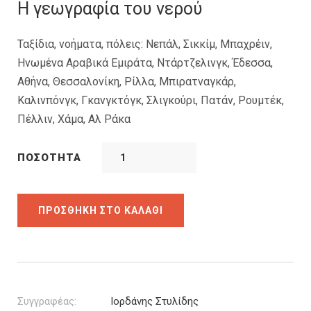
was:
τιμή
Η γεωγραφία του νερού
21.20€.
είναι:
14.84€.
Ταξίδια, νοήματα, πόλεις: Νεπάλ, Σικκίμ, Μπαχρέιν,
Ηνωμένα Αραβικά Εμιράτα, Ντάρτζελινγκ, Έδεσσα,
Αθήνα, Θεσσαλονίκη, Ρίλλα, Μπιρατναγκάρ,
Καλινπόνγκ, Γκανγκτόγκ, Σλιγκούρι, Πατάν, Ρουμτέκ,
Πέλλιν, Χάμα, Αλ Ράκα
ΠΟΣΌΤΗΤΑ
ΠΡΟΣΘΉΚΗ ΣΤΟ ΚΑΛΆΘΙ
Συγγραφέας:
Ιορδάνης Στυλίδης