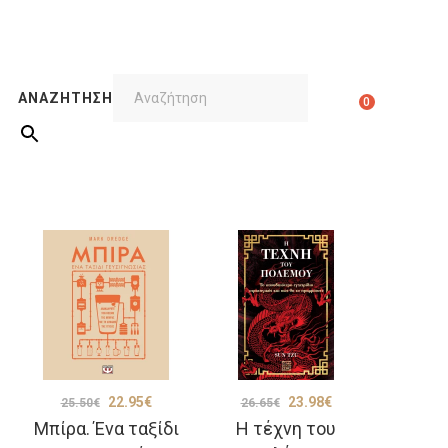
ΑΝΑΖΉΤΗΣΗ
0
Original
Η
Original
Η
22.95
€
23.98
€
25.50
€
26.65
€
Μπίρα. Ένα ταξίδι
Η τέχνη του
ουσα
price
τρέχουσα
price
τρέχουσα