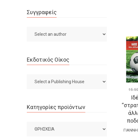
Συγγραφείς
Εκδοτικός Οίκος
15.5
Ιδ
“στρα
Κατηγορίες προϊόντων
άλλ
ποδ
ΓΙΆΝΝΗ