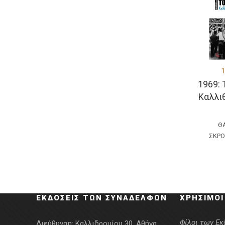
1
1969: 
Καλλι
Θ
ΣΚΡ
ΕΚΔΌΣΕΙΣ ΤΩΝ ΣΥΝΑΔΈΛΦΩΝ
ΧΡΉΣΙΜΟΙ
Φίλοι των Ε
Διεύθυνση:
Καλλιδρομίου 30, Αθήνα