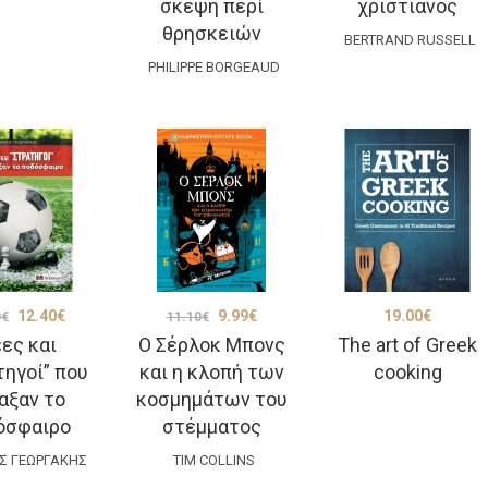
σκέψη περί
χριστιανός
was:
τιμή
was:
τιμή
was:
τιμή
θρησκειών
30.00€.
είναι:
22.00€.
είναι:
BERTRAND RUSSELL
6.66€.
είναι
PHILIPPE BORGEAUD
27.00€.
19.80€.
5.99€
Original
Η
Original
Η
12.40
€
9.99
€
19.00
€
0
€
11.10
€
έες και
Ο Σέρλοκ Μπονς
The art of Greek
price
τρέχουσα
price
τρέχουσα
τηγοί” που
και η κλοπή των
cooking
was:
τιμή
was:
τιμή
αξαν το
κοσμημάτων του
15.50€.
είναι:
11.10€.
είναι:
όσφαιρο
στέμματος
12.40€.
9.99€.
Σ ΓΕΩΡΓΆΚΗΣ
TIM COLLINS