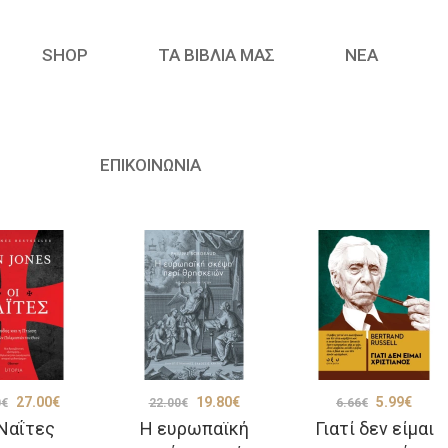
SHOP
ΤΑ ΒΙΒΛΙΑ ΜΑΣ
ΝΈΑ
ΕΠΙΚΟΙΝΩΝΙΑ
Original
Η
Original
Η
Original
Η
27.00
€
19.80
€
5.99
€
0
€
22.00
€
6.66
€
 Ναΐτες
Η ευρωπαϊκή
Γιατί δεν είμαι
price
τρέχουσα
price
τρέχουσα
price
τρέχ