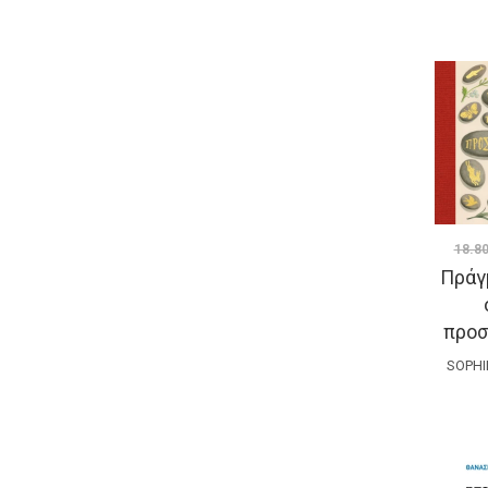
18.8
Πράγ
προσ
SOPHI