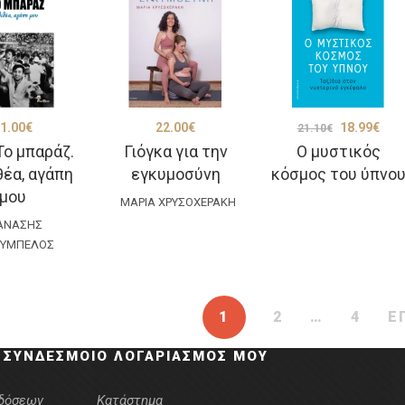
Original
Η
1.00
€
22.00
€
18.99
€
21.10
€
Το μπαράζ.
Γιόγκα για την
Ο μυστικός
price
τρέ
θέα, αγάπη
εγκυμοσύνη
κόσμος του ύπνο
was:
τιμ
μου
ΜΑΡΊΑ ΧΡΥΣΟΧΕΡΆΚΗ
21.10€.
είνα
ΑΝΆΣΗΣ
18.9
ΟΥΜΠΈΛΟΣ
1
2
…
4
Ε
 ΣΎΝΔΕΣΜΟΙ
Ο ΛΟΓΑΡΙΑΣΜΌΣ ΜΟΥ
κδόσεων
Κατάστημα