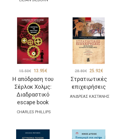
Original
Η
Original
Η
13.95
€
25.92
€
15.50
€
28.80
€
Η απόδραση του
Στρατιωτικές
χουσα
price
τρέχουσα
price
τρέχουσα
Σέρλοκ Χολμς:
επιχειρήσεις
ή
was:
τιμή
was:
τιμή
Διαδραστικό
ι:
15.50€.
είναι:
ΑΝΔΡΈΑΣ ΚΑΣΤΆΝΗΣ
28.80€.
είναι:
escape book
7€.
13.95€.
25.92€.
CHARLES PHILLIPS