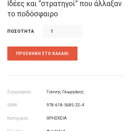
was:
τιμή
Ιδέες και “στρατηγοί” που άλλαξαν
15.50€.
είναι:
το ποδόσφαιρο
12.40€.
ΠΟΣΌΤΗΤΑ
ΠΡΟΣΘΉΚΗ ΣΤΟ ΚΑΛΆΘΙ
Συγγραφέας:
Γιάννης Γεωργάκης
ISBN:
978-618-5685-32-4
Κατηγορία:
ΘΡΗΣΚΕΙΑ