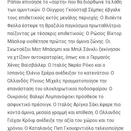
Ράπαν επινόησε το «σύρτη» που θα διόρθωνε τα λάθη
των αμυντικών. Ο Ούγγρος Γκούσταβ Σέμπες έβγαλε
τους επιθετικούς εκτός μεγάλης περιοχής. Ο Βισέντε
Φεόλα έστεψε τη Βραζιλία παγκόσμια πρωταθλήτρια
παίζοντας με τέσσερις επιθετικούς. Ο Ρώσος Βίκτορ
Μάσλοφ υιοθέτησε πρώτος την άμυνα ζώνης. Οι
Σκωτσέζοι Ματ Μπάσμπι και Μπιλ Σάνκλι ξεκίνησαν
να χτίζουν αυτοκρατορίες, όπως και ο Γερμανός
Χένες Βαϊσβάιλερ. Ο Ιταλός Νερέο Ρόκο και ο
Ισπανός Ελένιο Ερέρα ανέδειξαν το κατενάτσιο. Ο
Ολλανδός Ρίνους Μίχελς πραγματοποίησε την
επανάσταση του ολοκληρωτικού ποδοσφαίρου. Ο
Ουκρανός Βαλερί Λομπανόφσκι πρόσθεσε το
ασφυκτικό πρέσινγκ. Ο Ιταλός Αρίγκο Σάκι έφερε πιο
κοντά άμυνα, μεσαία γραμμή και επίθεση. Ο Ολλανδός
Γιόχαν Κρόιφ ανέδειξε την αξία του χώρου και του
χρόνου. Ο Καταλανός Πεπ Γκουαρντιόλα τελειοποίησε