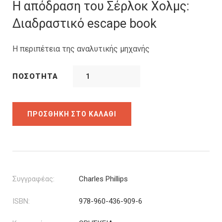
was:
τιμή
Η απόδραση του Σέρλοκ Χολμς:
15.50€.
είναι:
Διαδραστικό escape book
13.95€.
Η περιπέτεια της αναλυτικής µηχανής
ΠΟΣΌΤΗΤΑ
ΠΡΟΣΘΉΚΗ ΣΤΟ ΚΑΛΆΘΙ
Συγγραφέας:
Charles Phillips
ISBN:
978-960-436-909-6