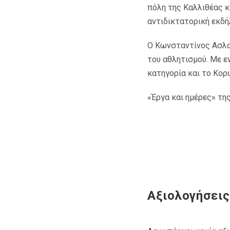
πόλη της Καλλιθέας κ
αντιδικτατορική εκδ
Ο Κωνσταντίνος Ασλα
του αθλητισµού. Με εν
κατηγορία και το Κορ
«Έργα και ηµέρες» τ
Αξιολογήσεις