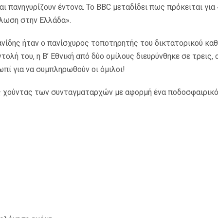
αι πανηγυρίζουν έντονα. Το BBC µεταδίδει πως πρόκειται για
ήλωση στην Ελλάδα».
νίδης ήταν ο πανίσχυρος τοποτηρητής του δικτατορικού κ
τολή του, η Β’ Εθνική από δύο οµίλους διευρύνθηκε σε τρεις,
ωπί για να συµπληρωθούν οι όµιλοι!
ης χούντας των συνταγµαταρχών µε αφορµή ένα ποδοσφαιρικό