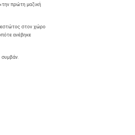
 «την πρώτη µαζική
αθεστώτος στον χώρο
 οπότε ανέβηκε
 συµβάν.