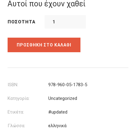
was:
τιμή
Αυτοί που έχουν χαθεί
12.00€.
είναι:
10.80€.
ΠΟΣΌΤΗΤΑ
ΠΡΟΣΘΉΚΗ ΣΤΟ ΚΑΛΆΘΙ
ISBN:
978-960-05-1783-5
Κατηγορία:
Uncategorized
Ετικέτα:
#updated
Γλώσσα:
ελληνικά