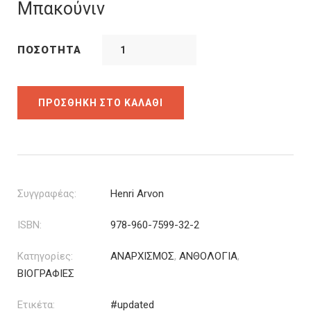
was:
τιμή
Μπακούνιν
15.92€.
είναι:
12.74€.
ΠΟΣΌΤΗΤΑ
ΠΡΟΣΘΉΚΗ ΣΤΟ ΚΑΛΆΘΙ
Συγγραφέας:
Henri Arvon
ISBN:
978-960-7599-32-2
Κατηγορίες:
ΑΝΑΡΧΙΣΜΟΣ
,
ΑΝΘΟΛΟΓΙΑ
,
ΒΙΟΓΡΑΦΙΕΣ
Ετικέτα:
#updated