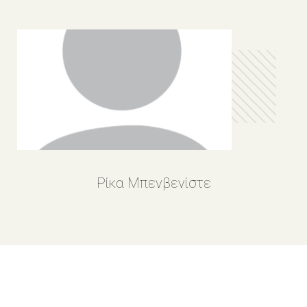
Ρίκα Μπενβενίστε