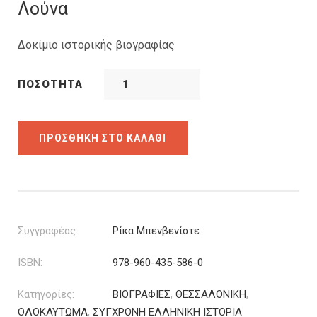
was:
τιμή
Λούνα
16.00€.
είναι:
12.00€.
Δοκίμιο ιστορικής βιογραφίας
ΠΟΣΌΤΗΤΑ
ΠΡΟΣΘΉΚΗ ΣΤΟ ΚΑΛΆΘΙ
Συγγραφέας:
Ρίκα Μπενβενίστε
ISBN:
978-960-435-586-0
Κατηγορίες:
ΒΙΟΓΡΑΦΙΕΣ
,
ΘΕΣΣΑΛΟΝΙΚΗ
,
ΟΛΟΚΑΥΤΩΜΑ
,
ΣΥΓΧΡΟΝΗ ΕΛΛΗΝΙΚΗ ΙΣΤΟΡΙΑ