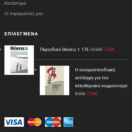
Κατάστημα
Οι παραγγελίες μου
ΕΠΙΛΕΓΜΈΝΑ
Περιοδικό Θέσεις τ. 176
10.00
€
7.50
€
Η συνομοσπονδιακή
αντίληψη για τον
ελευθεριακό κομμουνισμό
8.00
€
7.20
€