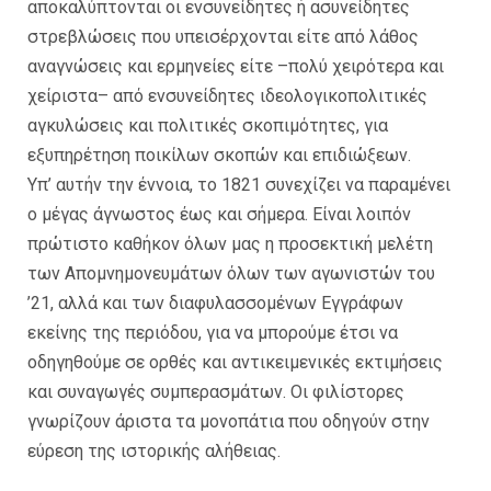
αποκαλύπτονται οι ενσυνείδητες ή ασυνείδητες
στρεβλώσεις που υπεισέρχονται είτε από λάθος
αναγνώσεις και ερμηνείες είτε –πολύ χειρότερα και
χείριστα– από ενσυνείδητες ιδεολογικοπολιτικές
αγκυλώσεις και πολιτικές σκοπιμότητες, για
εξυπηρέτηση ποικίλων σκοπών και επιδιώξεων.
Υπ’ αυτήν την έννοια, το 1821 συνεχίζει να παραμένει
ο μέγας άγνωστος έως και σήμερα. Είναι λοιπόν
πρώτιστο καθήκον όλων μας η προσεκτική μελέτη
των Απομνημονευμάτων όλων των αγωνιστών του
’21, αλλά και των διαφυλασσομένων Εγγράφων
εκείνης της περιόδου, για να μπορούμε έτσι να
οδηγηθούμε σε ορθές και αντικειμενικές εκτιμήσεις
και συναγωγές συμπερασμάτων. Οι φιλίστορες
γνωρίζουν άριστα τα μονοπάτια που οδηγούν στην
εύρεση της ιστορικής αλήθειας.