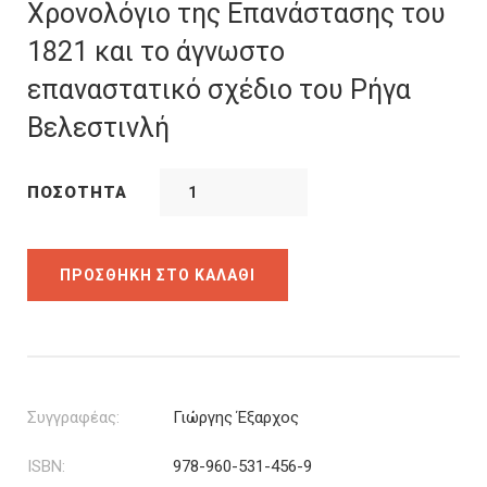
was:
τιμή
Χρονολόγιο της Επανάστασης του
12.00€.
είναι:
1821 και το άγνωστο
10.80€.
επαναστατικό σχέδιο του Ρήγα
Βελεστινλή
ΠΟΣΌΤΗΤΑ
ΠΡΟΣΘΉΚΗ ΣΤΟ ΚΑΛΆΘΙ
Συγγραφέας:
Γιώργης Έξαρχος
ISBN:
978-960-531-456-9