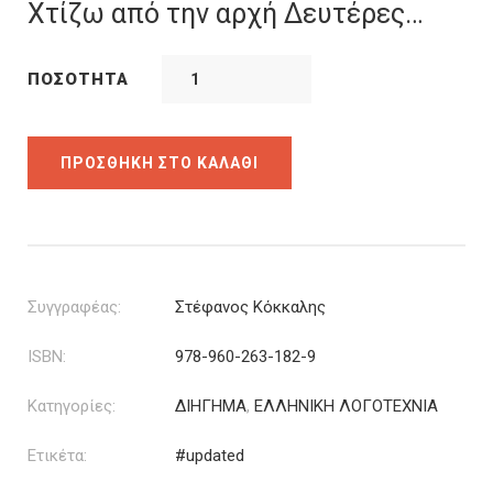
was:
τιμή
Χτίζω από την αρχή Δευτέρες…
14.84€.
είναι:
11.87€.
ΠΟΣΌΤΗΤΑ
ΠΡΟΣΘΉΚΗ ΣΤΟ ΚΑΛΆΘΙ
Συγγραφέας:
Στέφανος Κόκκαλης
ISBN:
978-960-263-182-9
Κατηγορίες:
ΔΙΗΓΗΜΑ
,
ΕΛΛΗΝΙΚΗ ΛΟΓΟΤΕΧΝΙΑ
Ετικέτα:
#updated