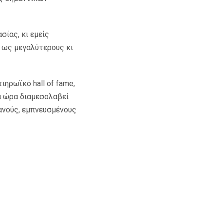
σίας, κι εμείς
 ως μεγαλύτερους κι
ιηρωϊκό hall of fame,
ια ώρα διαμεσολαβεί
τανούς, εμπνευσμένους