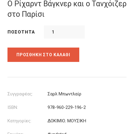
was:
τιμή
Ο Ρίχαρντ Βάγκνερ και ο Τανχόιζερ
12.72€.
είναι:
στο Παρίσι
10.18€.
ΠΟΣΌΤΗΤΑ
ΠΡΟΣΘΉΚΗ ΣΤΟ ΚΑΛΆΘΙ
Συγγραφέας:
Σαρλ Μπωντλαίρ
ISBN:
978-960-229-196-2
Κατηγορίες:
ΔΟΚΙΜΙΟ
,
ΜΟΥΣΙΚΗ