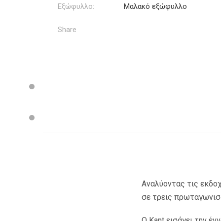
Εξώφυλλο:
Μαλακό εξώφυλλο
Share
Αναλύοντας τις εκδοχέ
σε τρεις πρωταγωνιστέ
Ο Kant εισάγει την έν