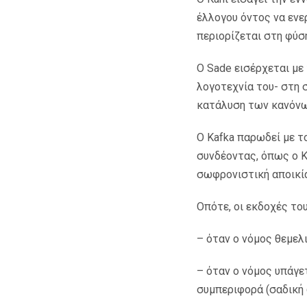
έλλογου όντος να ενε
περιορίζεται στη φύσ
Ο Sade εισέρχεται με
λογοτεχνία του- στη σ
κατάλυση των κανόνων
Ο Kafka παρωδεί με το
συνδέοντας, όπως ο K
σωφρονιστική αποικία
Οπότε, οι εκδοχές το
– όταν ο νόμος θεμελ
– όταν ο νόμος υπάγε
συμπεριφορά (σαδική