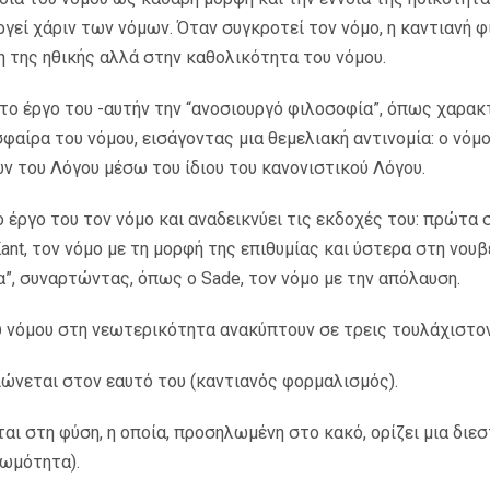
ργεί χάριν των νόμων. Όταν συγκροτεί τον νόμο, η καντιανή 
η της ηθικής αλλά στην καθολικότητα του νόμου.
 το έργο του -αυτήν την “ανοσιουργό φιλοσοφία”, όπως χαρακτ
φαίρα του νόμου, εισάγοντας μια θεμελιακή αντινομία: ο νόμ
 του Λόγου μέσω του ίδιου του κανονιστικού Λόγου.
 έργο του τον νόμο και αναδεικνύει τις εκδοχές του: πρώτα σ
ant, τον νόμο με τη μορφή της επιθυμίας και ύστερα στη νουβ
”, συναρτώντας, όπως ο Sade, τον νόμο με την απόλαυση.
υ νόμου στη νεωτερικότητα ανακύπτουν σε τρεις τουλάχιστο
ιώνεται στον εαυτό του (καντιανός φορμαλισμός).
ται στη φύση, η οποία, προσηλωμένη στο κακό, ορίζει μια δι
 ωμότητα).