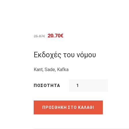
Original
Η
20.70
€
25.87
€
price
τρέχουσα
was:
τιμή
Εκδοχές του νόμου
25.87€.
είναι:
20.70€.
Kant, Sade, Kafka
ΠΟΣΌΤΗΤΑ
ΠΡΟΣΘΉΚΗ ΣΤΟ ΚΑΛΆΘΙ