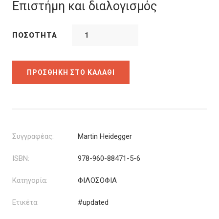
was:
τιμή
Επιστήμη και διαλογισμός
7.42€.
είναι:
5.57€.
ΠΟΣΌΤΗΤΑ
ΠΡΟΣΘΉΚΗ ΣΤΟ ΚΑΛΆΘΙ
Συγγραφέας:
Martin Heidegger
ISBN:
978-960-88471-5-6
Κατηγορία:
ΦΙΛΟΣΟΦΙΑ
Ετικέτα:
#updated