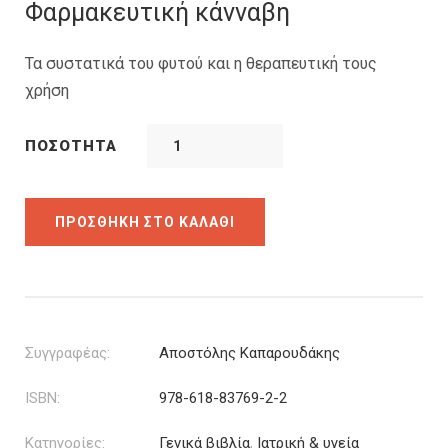
was:
τιμή
Φαρμακευτική κάνναβη
8.00€.
είναι:
5.60€.
Τα συστατικά του φυτού και η θεραπευτική τους
χρήση
ΠΟΣΌΤΗΤΑ
ΠΡΟΣΘΉΚΗ ΣΤΟ ΚΑΛΆΘΙ
Συγγραφέας:
Αποστόλης Καπαρουδάκης
ISBN:
978-618-83769-2-2
Κατηγορίες:
Γενικά βιβλία
,
Ιατρική & υγεία