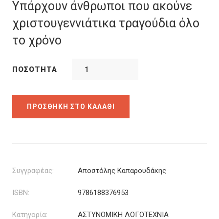
was:
τιμή
Υπάρχουν άνθρωποι που ακούνε
12.20€.
είναι:
χριστουγεννιάτικα τραγούδια όλο
10.98€.
το χρόνο
ΠΟΣΌΤΗΤΑ
ΠΡΟΣΘΉΚΗ ΣΤΟ ΚΑΛΆΘΙ
Συγγραφέας:
Αποστόλης Καπαρουδάκης
ISBN:
9786188376953
Κατηγορία:
ΑΣΤΥΝΟΜΙΚΗ ΛΟΓΟΤΕΧΝΙΑ