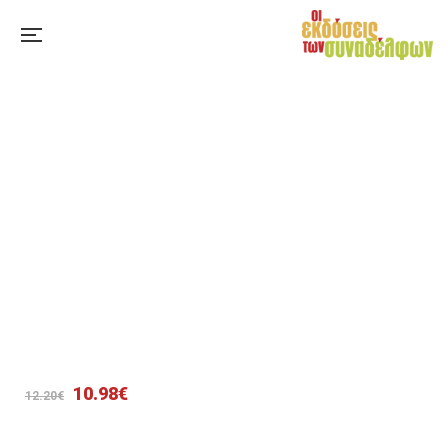
Original
Η
10.98
€
12.20
€
price
τρέχουσα