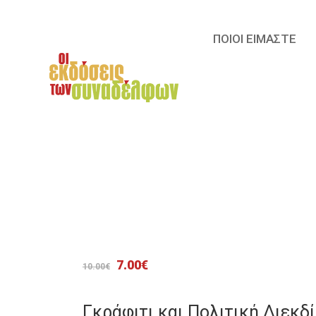
ΠΟΙΟΙ ΕΙΜΑΣΤΕ
Original
Η
7.00
€
10.00
€
price
τρέχουσα
was:
τιμή
Γκράφιτι και Πολιτική Διεκδ