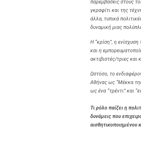
παρεμβάσεις στους τοί
γκραφίτι και της τέχν
άλλα, τυπικά πολιτικέ
δυναμική μιας πολύπλ
Η “κρίση”, η ενίσχυση
και η εμπορευματοποί
ακτιβιστές/τριες και 
Ωστόσο, το ενδιαφέρο
Αθήνας ως “Μέκκα της
ως ένα “τρέντι” και “
Τι ρόλο παίζει η πολ
δυνάμεις που επιχειρ
αισθητικοποιημένου 