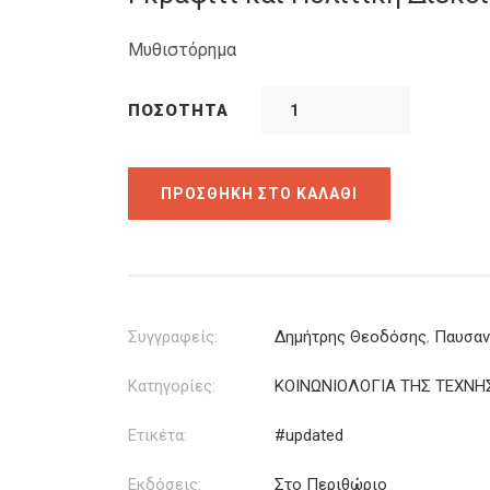
10.00€.
είναι:
7.00€.
Μυθιστόρημα
ΠΟΣΌΤΗΤΑ
ΠΡΟΣΘΉΚΗ ΣΤΟ ΚΑΛΆΘΙ
Συγγραφείς:
Δημήτρης Θεοδόσης
,
Παυσαν
Κατηγορίες:
ΚΟΙΝΩΝΙΟΛΟΓΙΑ ΤΗΣ ΤΕΧΝΗ
Ετικέτα:
#updated
Εκδόσεις:
Στο Περιθώριο