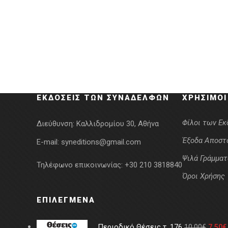
ΕΚΔΌΣΕΙΣ ΤΩΝ ΣΥΝΑΔΈΛΦΩΝ
ΧΡΉΣΙΜΟΙ
Φίλοι των Ε
Διεύθυνση:
Καλλιδρομίου 30, Αθήνα
Έξοδα Αποστ
E-mail:
syneditions@gmail.com
Ψιλά Γράμματ
Τηλέφωνο επικοινωνίας:
+30 210 3818840
Όροι Χρήσης
ΕΠΙΛΕΓΜΈΝΑ
Περιοδικό Θέσεις τ. 176
10.00
€
7.50
€