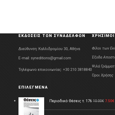
ΕΚΔΌΣΕΙΣ ΤΩΝ ΣΥΝΑΔΈΛΦΩΝ
ΧΡΉΣΙΜΟΙ
Φίλοι των Ε
Διεύθυνση:
Καλλιδρομίου 30, Αθήνα
Έξοδα Αποστ
E-mail:
syneditions@gmail.com
Ψιλά Γράμματ
Τηλέφωνο επικοινωνίας:
+30 210 3818840
Όροι Χρήσης
ΕΠΙΛΕΓΜΈΝΑ
Περιοδικό Θέσεις τ. 176
10.00
€
7.50
€