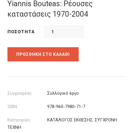
was:
τιμή
Yiannis Bouteas: Ρέουσες
37.10€.
είναι:
καταστάσεις 1970-2004
29.68€.
ΠΟΣΌΤΗΤΑ
ΠΡΟΣΘΉΚΗ ΣΤΟ ΚΑΛΆΘΙ
Συγγραφέας:
Συλλογικό έργο
ISBN:
978-960-7980-71-7
Κατηγορίες:
ΚΑΤΑΛΟΓΟΣ ΕΚΘΕΣΗΣ
,
ΣΥΓΧΡΟΝΗ
ΤΕΧΝΗ