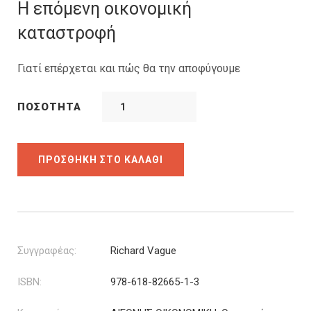
was:
τιμή
Η επόμενη οικονομική
12.19€.
είναι:
καταστροφή
9.75€.
Γιατί επέρχεται και πώς θα την αποφύγουμε
ΠΟΣΌΤΗΤΑ
ΠΡΟΣΘΉΚΗ ΣΤΟ ΚΑΛΆΘΙ
Συγγραφέας:
Richard Vague
ISBN:
978-618-82665-1-3