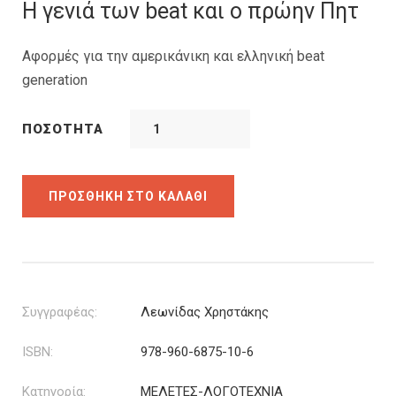
was:
τιμή
Η γενιά των beat και ο πρώην Πητ
9.96€.
είναι:
7.47€.
Αφορμές για την αμερικάνικη και ελληνική beat
generation
ΠΟΣΌΤΗΤΑ
ΠΡΟΣΘΉΚΗ ΣΤΟ ΚΑΛΆΘΙ
Συγγραφέας:
Λεωνίδας Χρηστάκης
ISBN:
978-960-6875-10-6
Κατηγορία:
ΜΕΛΕΤΕΣ-ΛΟΓΟΤΕΧΝΙΑ