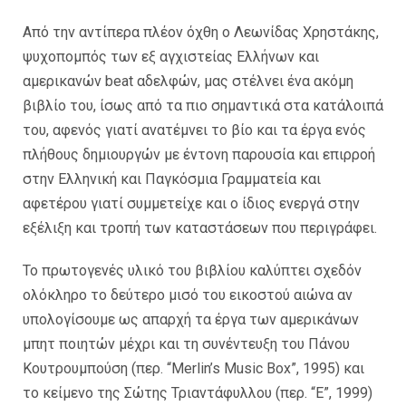
Από την αντίπερα πλέον όχθη ο Λεωνίδας Χρηστάκης,
ψυχοπομπός των εξ αγχιστείας Ελλήνων και
αμερικανών beat αδελφών, μας στέλνει ένα ακόμη
βιβλίο του, ίσως από τα πιο σημαντικά στα κατάλοιπά
του, αφενός γιατί ανατέμνει το βίο και τα έργα ενός
πλήθους δημιουργών με έντονη παρουσία και επιρροή
στην Ελληνική και Παγκόσμια Γραμματεία και
αφετέρου γιατί συμμετείχε και ο ίδιος ενεργά στην
εξέλιξη και τροπή των καταστάσεων που περιγράφει.
Το πρωτογενές υλικό του βιβλίου καλύπτει σχεδόν
ολόκληρο το δεύτερο μισό του εικοστού αιώνα αν
υπολογίσουμε ως απαρχή τα έργα των αμερικάνων
μπητ ποιητών μέχρι και τη συνέντευξη του Πάνου
Κουτρουμπούση (περ. “Merlin’s Music Box”, 1995) και
το κείμενο της Σώτης Τριαντάφυλλου (περ. “Ε”, 1999)