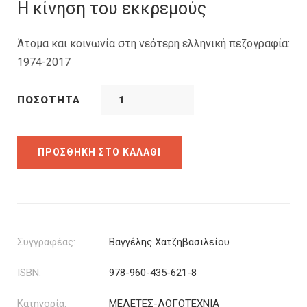
was:
τιμή
Η κίνηση του εκκρεμούς
35.00€.
είναι:
26.25€.
Άτομα και κοινωνία στη νεότερη ελληνική πεζογραφία:
1974-2017
ΠΟΣΌΤΗΤΑ
ΠΡΟΣΘΉΚΗ ΣΤΟ ΚΑΛΆΘΙ
Συγγραφέας:
Βαγγέλης Χατζηβασιλείου
ISBN:
978-960-435-621-8
Κατηγορία:
ΜΕΛΕΤΕΣ-ΛΟΓΟΤΕΧΝΙΑ