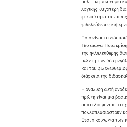
πολιτική οικονομία κ
λογικής -λιγότερη δι
φυσικότητα των προς
φιλελεύθερης κυβερν
Ποια είναι τα ειδοπο
18ο αιώνα; Ποια κρίσ
της φιλελεύθερης δια
μελέτη των δύο μεγά
και του φιλελευθερισ
διάρκεια της διδασκα
Η ανάλυση αυτή αναδει
πρώτη είναι μια βασικ
αποτελεί μόνιμο στόχ
πολλαπλασιαστούν και
Έτσι η κοινωνία των 