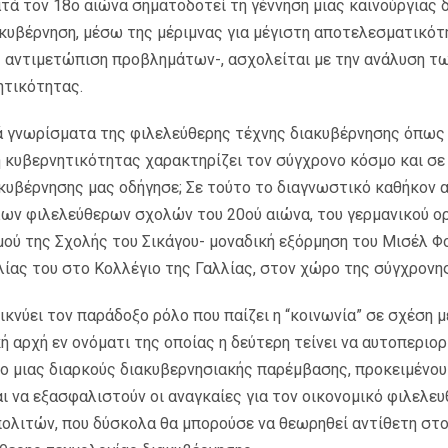
ατά τον 18ο αιώνα σηματοδοτεί τη γέννηση μιας καινούργιας
ακυβέρνηση, μέσω της μέριμνας για μέγιστη αποτελεσματικότη
 αντιμετώπιση προβλημάτων-, ασχολείται με την ανάλυση τ
ητικότητας.
ιά γνωρίσματα της φιλελεύθερης τέχνης διακυβέρνησης όπως 
η κυβερνητικότητας χαρακτηρίζει τον σύγχρονο κόσμο και σ
κυβέρνησης μας οδήγησε; Σε τούτο το διαγνωστικό καθήκον 
λων φιλελεύθερων σχολών του 20ού αιώνα, του γερμανικού ο
μού της Σχολής του Σικάγου- μοναδική εξόρμηση του Μισέλ Φ
λίας του στο Κολλέγιο της Γαλλίας, στον χώρο της σύγχρονης
κνύει τον παράδοξο ρόλο που παίζει η “κοινωνία” σε σχέση μ
ή αρχή εν ονόματι της οποίας η δεύτερη τείνει να αυτοπεριορ
ο μιας διαρκούς διακυβερνησιακής παρέμβασης, προκειμένου
 να εξασφαλιστούν οι αναγκαίες για τον οικονομικό φιλελευ
πολιτών, που δύσκολα θα μπορούσε να θεωρηθεί αντίθετη στο