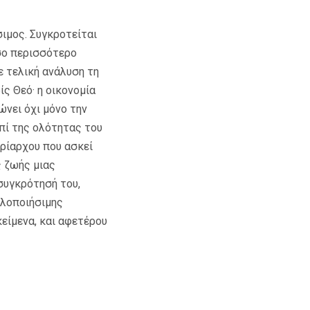
σιμος. Συγκροτείται
σο περισσότερο
 τελική ανάλυση τη
ίς Θεό· η οικονομία
ώνει όχι μόνο την
πί της ολότητας του
υρίαρχου που ασκεί
ς ζωής μιας
 συγκρότησή του,
ολοποιήσιμης
είμενα, και αφετέρου