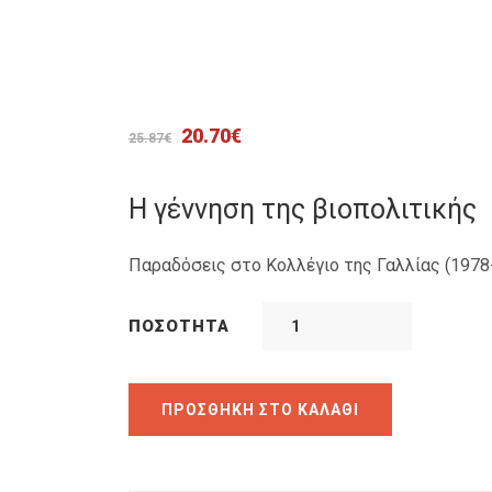
Original
Η
20.70
€
25.87
€
price
τρέχουσα
was:
τιμή
Η γέννηση της βιοπολιτικής
25.87€.
είναι:
20.70€.
Παραδόσεις στο Κολλέγιο της Γαλλίας (1978
ΠΟΣΌΤΗΤΑ
ΠΡΟΣΘΉΚΗ ΣΤΟ ΚΑΛΆΘΙ