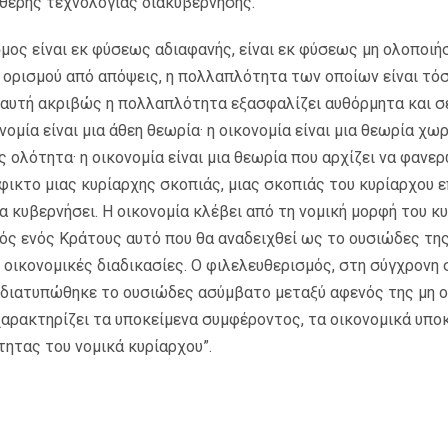
θερης τεχνολογίας διακυβέρνησης.
σμος είναι εκ φύσεως αδιαφανής, είναι εκ φύσεως μη ολοποιή
 ορισμού από απόψεις, η πολλαπλότητα των οποίων είναι τό
αυτή ακριβώς η πολλαπλότητα εξασφαλίζει αυθόρμητα και σε
νομία είναι μια άθεη θεωρία· η οικονομία είναι μια θεωρία χωρ
ς ολότητα· η οικονομία είναι μια θεωρία που αρχίζει να φανερ
φικτο μιας κυρίαρχης σκοπιάς, μιας σκοπιάς του κυρίαρχου ε
α κυβερνήσει. Η οικονομία κλέβει από τη νομική μορφή του κ
τός ενός Κράτους αυτό που θα αναδειχθεί ως το ουσιώδες τη
ς οικονομικές διαδικασίες. Ο φιλελευθερισμός, στη σύγχρονη
 διατυπώθηκε το ουσιώδες ασύμβατο μεταξύ αφενός της μη 
ρακτηρίζει τα υποκείμενα συμφέροντος, τα οικονομικά υποκ
τητας του νομικά κυρίαρχου”.