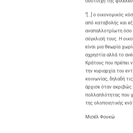
σύστοιχη της φιλελεύ
“[…] ο οικονομικός κό
από καταβολής και εξ
αναπαλλοτρίωτη όσο 
σύγκλισή τους. Η οικο
είναι μια θεωρία χωρί
αχρηστία αλλά το ανέ
Κράτους που πρέπει ν
την κυριαρχία του εν
κοινωνίας, δηλαδή τι
άρχισε όταν ακριβώς
πολλαπλότητας που χα
της ολοποιητικής ενό
Μισέλ Φουκώ