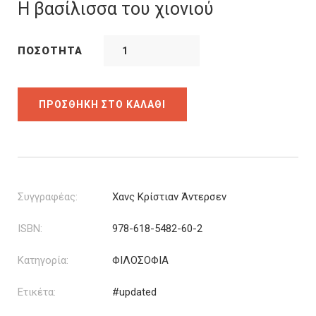
was:
τιμή
Η βασίλισσα του χιονιού
17.90€.
είναι:
16.11€.
ΠΟΣΌΤΗΤΑ
ΠΡΟΣΘΉΚΗ ΣΤΟ ΚΑΛΆΘΙ
Συγγραφέας:
Χανς Κρίστιαν Άντερσεν
ISBN:
978-618-5482-60-2
Κατηγορία:
ΦΙΛΟΣΟΦΙΑ
Ετικέτα:
#updated