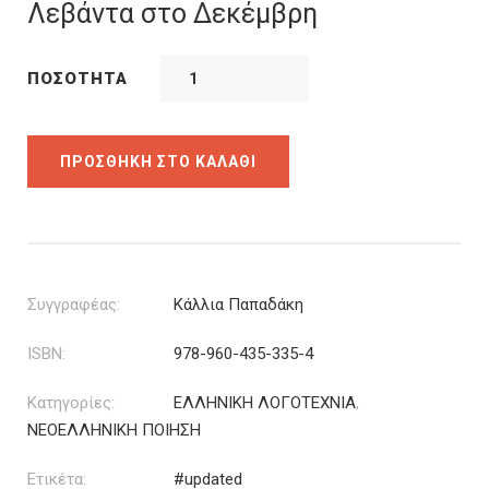
was:
τιμή
Λεβάντα στο Δεκέμβρη
12.00€.
είναι:
9.00€.
ΠΟΣΌΤΗΤΑ
ΠΡΟΣΘΉΚΗ ΣΤΟ ΚΑΛΆΘΙ
Συγγραφέας:
Κάλλια Παπαδάκη
ISBN:
978-960-435-335-4
Κατηγορίες:
ΕΛΛΗΝΙΚΗ ΛΟΓΟΤΕΧΝΙΑ
,
ΝΕΟΕΛΛΗΝΙΚΗ ΠΟΙΗΣΗ
Ετικέτα:
#updated