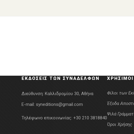
ΕΚΔΌΣΕΙΣ ΤΩΝ ΣΥΝΑΔΈΛΦΩΝ
ΧΡΉΣΙΜΟΙ
Φίλοι των Ε
Διεύθυνση:
Καλλιδρομίου 30, Αθήνα
Έξοδα Αποστ
E-mail:
syneditions@gmail.com
Ψιλά Γράμματ
Τηλέφωνο επικοινωνίας:
+30 210 3818840
Όροι Χρήσης