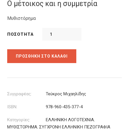
was:
τιμή
Ο μέτοικος και η συμμετρία
14.92€.
είναι:
11.19€.
Μυθιστόρημα
ΠΟΣΌΤΗΤΑ
ΠΡΟΣΘΉΚΗ ΣΤΟ ΚΑΛΆΘΙ
Συγγραφέας:
Τεύκρος Μιχαηλίδης
ISBN:
978-960-435-377-4
Κατηγορίες:
ΕΛΛΗΝΙΚΗ ΛΟΓΟΤΕΧΝΙΑ
,
ΜΥΘΙΣΤΟΡΗΜΑ
,
ΣΥΓΧΡΟΝΗ ΕΛΛΗΝΙΚΗ ΠΕΖΟΓΡΑΦΙΑ