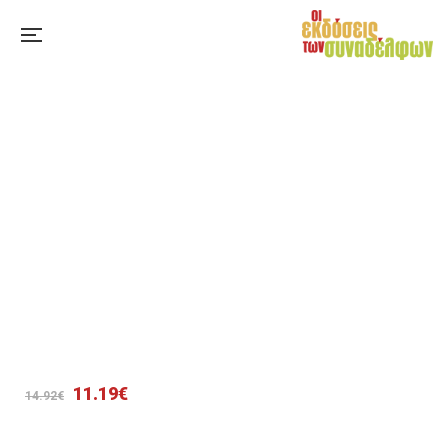
Original
Η
11.19
€
14.92
€
price
τρέχουσα