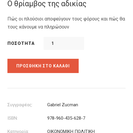
was:
τιμή
Ο θρίαμβος της αδικίας
17.70€.
είναι:
13.28€.
Πώς οι πλούσιοι αποφεύγουν τους φόρους και πώς θα
τους κάνουμε να πληρώσουν
ΠΟΣΌΤΗΤΑ
ΠΡΟΣΘΉΚΗ ΣΤΟ ΚΑΛΆΘΙ
Συγγραφέας:
Gabriel Zucman
ISBN:
978-960-435-628-7
Κατηγορία:
ΟΙΚΟΝΟΜΙΚΗ ΠΟΛΙΤΙΚΗ