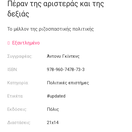
was:
τιμή
Πέραν της αριστεράς και της
17.34€.
είναι:
δεξιάς
13.00€.
Το μέλλον της ριζοσπαστικής πολιτικής
Εξαντλημένο
Συγγραφέας:
Άντονυ Γκίντενς
ISBN:
978-960-7478-73-3
Κατηγορία:
Πολιτικές επιστήμες
Ετικέτα:
#updated
Εκδόσεις:
Πόλις
Διαστάσεις:
21x14