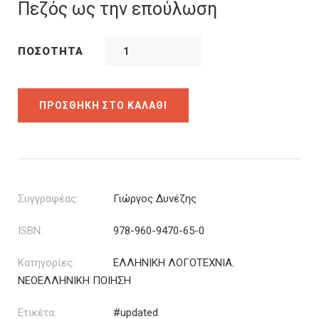
was:
τιμή
Πεζός ως την επούλωση
6.36€.
είναι:
4.45€.
ΠΟΣΌΤΗΤΑ
ΠΡΟΣΘΉΚΗ ΣΤΟ ΚΑΛΆΘΙ
Συγγραφέας:
Γιώργος Δυνέζης
ISBN:
978-960-9470-65-0
Κατηγορίες:
ΕΛΛΗΝΙΚΗ ΛΟΓΟΤΕΧΝΙΑ
,
ΝΕΟΕΛΛΗΝΙΚΗ ΠΟΙΗΣΗ
Ετικέτα:
#updated