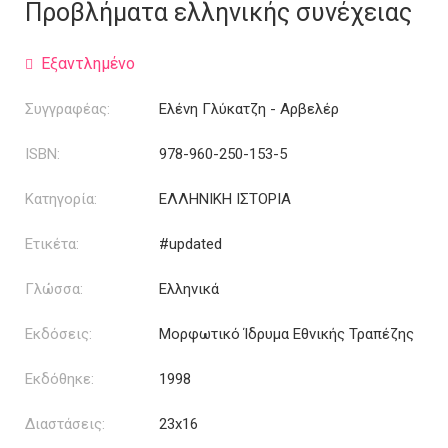
was:
τιμή
Προβλήματα ελληνικής συνέχειας
3.56€.
είναι:
2.85€.
Εξαντλημένο
Συγγραφέας:
Ελένη Γλύκατζη - Αρβελέρ
ISBN:
978-960-250-153-5
Κατηγορία:
ΕΛΛΗΝΙΚΗ ΙΣΤΟΡΙΑ
Ετικέτα:
#updated
Γλώσσα:
Ελληνικά
Εκδόσεις:
Μορφωτικό Ίδρυμα Εθνικής Τραπέζης
Εκδόθηκε:
1998
Διαστάσεις:
23x16