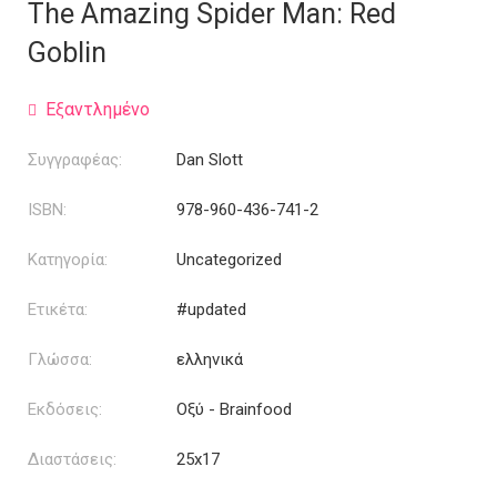
was:
τιμή
The Amazing Spider Man: Red
19.99€.
είναι:
Goblin
14.99€.
Εξαντλημένο
Συγγραφέας:
Dan Slott
ISBN:
978-960-436-741-2
Κατηγορία:
Uncategorized
Ετικέτα:
#updated
Γλώσσα:
ελληνικά
Εκδόσεις:
Οξύ - Brainfood
Διαστάσεις:
25x17