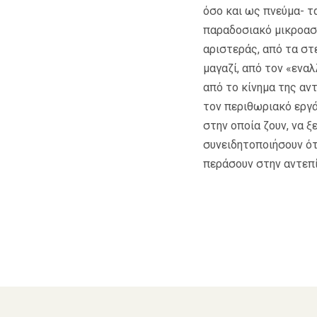
όσο και ως πνεύμα- τ
παραδοσιακό μικροαστ
αριστεράς, από τα στ
μαγαζί, από τον «εναλ
από το κίνημα της αν
τον περιθωριακό εργ
στην οποία ζουν, να 
συνειδητοποιήσουν ότι
περάσουν στην αντεπί