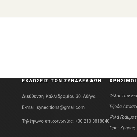
ΕΚΔΌΣΕΙΣ ΤΩΝ ΣΥΝΑΔΈΛΦΩΝ
ΧΡΉΣΙΜΟΙ
Φίλοι των Ε
Διεύθυνση:
Καλλιδρομίου 30, Αθήνα
Έξοδα Αποστ
E-mail:
syneditions@gmail.com
Ψιλά Γράμματ
Τηλέφωνο επικοινωνίας:
+30 210 3818840
Όροι Χρήσης