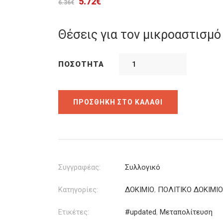
Original
Η
5.72
€
6.36
€
price
τρέχουσα
was:
τιμή
Θέσεις για τον μικροαστισμό
6.36€.
είναι:
5.72€.
ΠΟΣΌΤΗΤΑ
ΠΡΟΣΘΉΚΗ ΣΤΟ ΚΑΛΆΘΙ
Συγγραφέας:
Συλλογικό
Κατηγορίες:
ΔΟΚΙΜΙΟ
,
ΠΟΛΙΤΙΚΟ ΔΟΚΙΜΙΟ
Ετικέτες:
#updated
,
Μεταπολίτευση