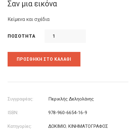
was:
τιμή
Σαν μια εικόνα
19.08€.
είναι:
13.36€.
Κείμενα και σχέδια
ΠΟΣΌΤΗΤΑ
ΠΡΟΣΘΉΚΗ ΣΤΟ ΚΑΛΆΘΙ
Συγγραφέας:
Περικλής Δεληολάνης
ISBN:
978-960-6654-16-9
Κατηγορίες:
ΔΟΚΙΜΙΟ
,
ΚΙΝΗΜΑΤΟΓΡΑΦΟΣ