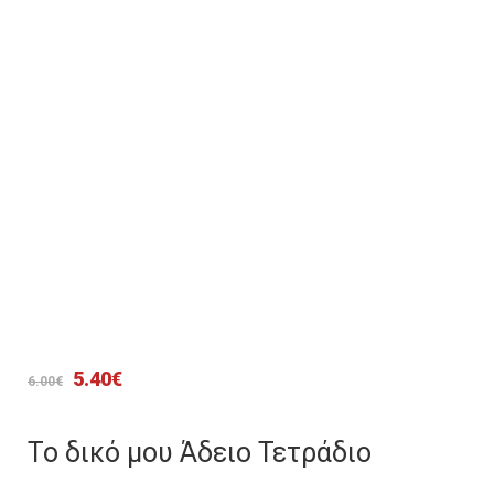
Original
Η
5.40
€
6.00
€
price
τρέχουσα
was:
τιμή
Το δικό μου Άδειο Τετράδιο
6.00€.
είναι: