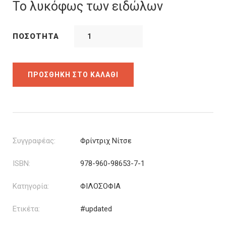
was:
τιμή
Το λυκόφως των ειδώλων
14.84€.
είναι:
10.39€.
ΠΟΣΌΤΗΤΑ
ΠΡΟΣΘΉΚΗ ΣΤΟ ΚΑΛΆΘΙ
Συγγραφέας:
Φρίντριχ Νίτσε
ISBN:
978-960-98653-7-1
Κατηγορία:
ΦΙΛΟΣΟΦΙΑ
Ετικέτα:
#updated