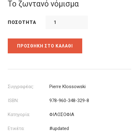
was:
τιμή
Το ζωντανό νόμισμα
13.00€.
είναι:
10.40€.
ΠΟΣΌΤΗΤΑ
ΠΡΟΣΘΉΚΗ ΣΤΟ ΚΑΛΆΘΙ
Συγγραφέας:
Pierre Klossowski
ISBN:
978-960-348-329-8
Κατηγορία:
ΦΙΛΟΣΟΦΙΑ
Ετικέτα:
#updated