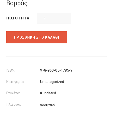
was:
τιμή
Βορράς
12.00€.
είναι:
10.80€.
ΠΟΣΌΤΗΤΑ
ΠΡΟΣΘΉΚΗ ΣΤΟ ΚΑΛΆΘΙ
ISBN:
978-960-05-1785-9
Κατηγορία:
Uncategorized
Ετικέτα:
#updated
Γλώσσα:
ελληνικά