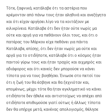
Τότε, ξαφνικά, κατάλαβε ότι τα αστέρια που
κρέμονταν από πάνω τους ήταν αληθινά και ανεξήγητα
και ότι είχαν αργήσει λίγο να τα κοιτάξουν με
ειλικρίνεια. Κατάλαβε ότι δεν ήταν ούτε νωρίς μα
ούτε και αργά για να πεθάνουν όλοι τους, και ότι ο
πατέρας του Μάρκου είχε πεθάνει για πάντα.
Κατάλαβε, επίσης, ότι δεν ήταν νωρίς μα ούτε και
αργά για το οτιδήποτε, κατάλαβε ότι ο κόσμος ήταν
παντού γύρω τους και ήταν τραχύς και αιχμηρός και
αδιάφορος και ότι κανείς δεν μπορούσε να κάνει
τίποτα για να τους βοηθήσει. Ένιωσε στο πετσί του
ότι η ζωή του θα έσβηνε και θα ξεχνιόταν και,
επομένως, μέχρι τότε θα ήταν εγκληματικό να κάνει
οτιδήποτε δεν ήθελε και αντιστοίχως να απέχει από
οτιδήποτε επιθυμούσε γιατί ούτως ή άλλως τίποτα
δεν θα υπήρχε μετά, κανένας απολογισμός, θέλησε