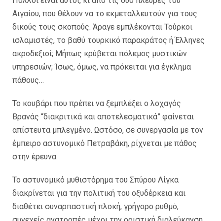
Πολλοί είναι αυτοί, κι από τις δυο πλευρές του
Αιγαίου, που θέλουν να το εκμεταλλευτούν για τους
δικούς τους σκοπούς. Άραγε εμπλέκονται Τούρκοι
ισλαμιστές, το βαθύ τουρκικό παρακράτος ή Έλληνες
ακροδεξιοί; Μήπως κρύβεται πόλεμος μυστικών
υπηρεσιών; Ίσως, όμως, να πρόκειται για έγκλημα
πάθους…
Το κουβάρι που πρέπει να ξεμπλέξει ο λοχαγός
Βρανάς “διακριτικά και αποτελεσματικά” φαίνεται
απίστευτα μπλεγμένο. Ωστόσο, σε συνεργασία με τον
έμπειρο αστυνομικό Πετραβάκη, ρίχνεται με πάθος
στην έρευνα.
Το αστυνομικό μυθιστόρημα του Σπύρου Λίγκα
διακρίνεται για την πολιτική του οξυδέρκεια και
διαθέτει συναρπαστική πλοκή, γρήγορο ρυθμό,
συνεχείς ανατροπές μέχρι την οριστική διαλεύκανση