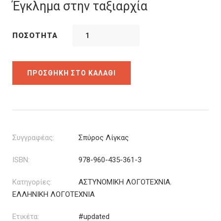
was:
τιμή
Έγκλημα στην ταξιαρχία
20.00€.
είναι:
15.00€.
ΠΟΣΌΤΗΤΑ
ΠΡΟΣΘΉΚΗ ΣΤΟ ΚΑΛΆΘΙ
Συγγραφέας:
Σπύρος Λίγκας
ISBN:
978-960-435-361-3
Κατηγορίες:
ΑΣΤΥΝΟΜΙΚΗ ΛΟΓΟΤΕΧΝΙΑ
,
ΕΛΛΗΝΙΚΗ ΛΟΓΟΤΕΧΝΙΑ
Ετικέτα:
#updated