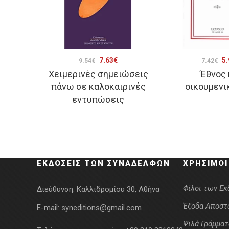
Original
Η
Or
7.63
€
5.
9.54
€
7.42
€
Χειμερινές σημειώσεις
Έθνος 
price
τρέχουσα
pr
πάνω σε καλοκαιρινές
οικουμενι
was:
τιμή
wa
εντυπώσεις
9.54€.
είναι:
7.
7.63€.
ΕΚΔΌΣΕΙΣ ΤΩΝ ΣΥΝΑΔΈΛΦΩΝ
ΧΡΉΣΙΜΟΙ
Φίλοι των Ε
Διεύθυνση:
Καλλιδρομίου 30, Αθήνα
Έξοδα Αποστ
E-mail:
syneditions@gmail.com
Ψιλά Γράμματ