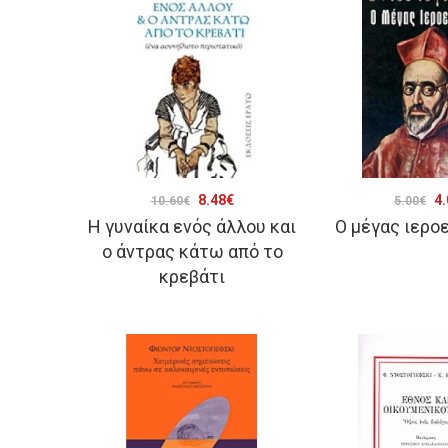
Original
Η
Or
8.48
€
4.
10.60
€
5.00
€
Η γυναίκα ενός άλλου και
Ο μέγας ιερο
price
τρέχουσα
pr
ο άντρας κάτω από το
was:
τιμή
wa
κρεβάτι
10.60€.
είναι:
5.
8.48€.