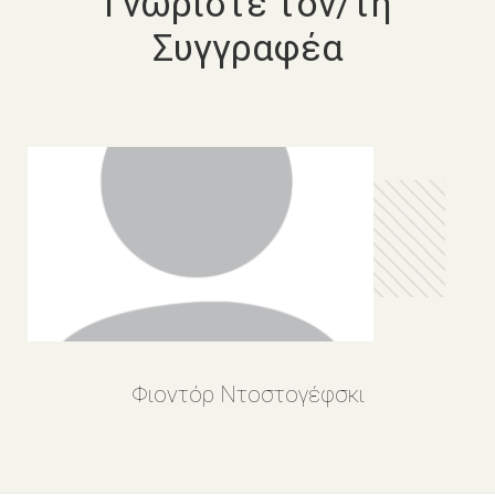
Γνωρίστε τον/τη
Συγγραφέα
Φιοντόρ Ντοστογέφσκι