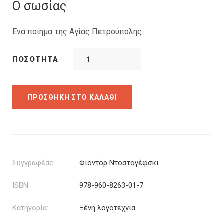
was:
τιμή
Ο σωσίας
8.48€.
είναι:
5.94€.
Ένα ποίημα της Αγίας Πετρούπολης
ΠΟΣΌΤΗΤΑ
ΠΡΟΣΘΉΚΗ ΣΤΟ ΚΑΛΆΘΙ
Συγγραφέας:
Φιοντόρ Ντοστογέφσκι
ISBN:
978-960-8263-01-7
Κατηγορία:
Ξένη λογοτεχνία