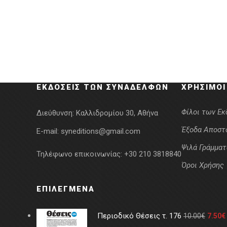
ΕΚΔΌΣΕΙΣ ΤΩΝ ΣΥΝΑΔΈΛΦΩΝ
ΧΡΉΣΙΜΟΙ
Φίλοι των Ε
Διεύθυνση:
Καλλιδρομίου 30, Αθήνα
Έξοδα Αποστ
E-mail:
syneditions@gmail.com
Ψιλά Γράμματ
Τηλέφωνο επικοινωνίας:
+30 210 3818840
Όροι Χρήσης
ΕΠΙΛΕΓΜΈΝΑ
Περιοδικό Θέσεις τ. 176
10.00
€
7.50
€