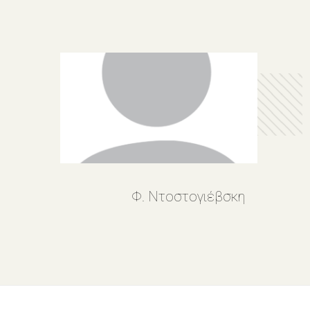
Φ. Ντοστογιέβσκη