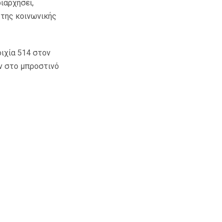
ιαρχήσει,
 της κοινωνικής
οιχία 514 στον
ν στο µπροστινό