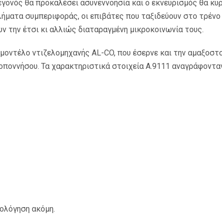
γονός θα προκαλέσει ασυνεννοησία και ο εκνευρισμός θα κυρ
ματα συμπεριφοράς, οι επιβάτες που ταξιδεύουν στο τρένο
ν την έτσι κι αλλιώς διαταραγμένη μικροκοινωνία τους.
α µοντέλο ντιζελοµηχανής AL-CO, που έσερνε και την αµαξοστ
οποννήσου. Τα χαρακτηριστικά στοιχεία Α.9111 αναγράφοντα
ιολόγηση ακόμη.